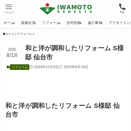
メニュー
TEL
ホーム
新築住宅
リフォーム
住宅性能
施工事例
アフターメン
ホーム
リフォーム
和と洋が調和したリフォーム S様
2025
8/18
邸 仙台市
2024年10月4日
2025年8月18日
リフォーム
和と洋が調和したリフォーム S様邸 仙
台市